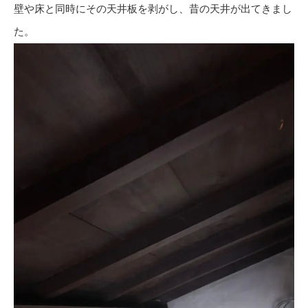
壁や床と同時にその天井板を剥がし、昔の天井が出てきまし
た。