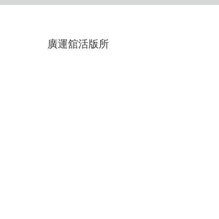
廣運舘活版所
m
RSS