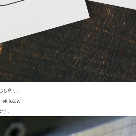
地も良く、
い洋服など
です。