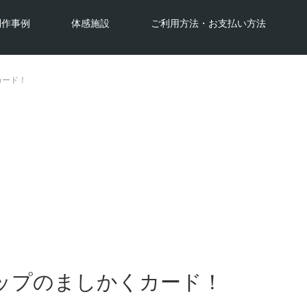
制作事例
体感施設
ご利用方法・お支払い方法
カード！
最新情報
latest news
ップのましかくカード！