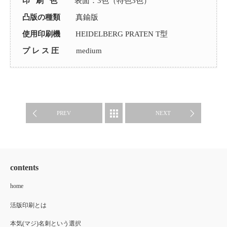
印 刷 色
表面：3色（特色3色）
凸版の種類
真鍮版
使用印刷機
HEIDELBERG PRATEN T型
プ レ ス 圧
medium
制作事例
PREV
NEXT
contents
home
活版印刷とは
本気(マジ)名刺という選択