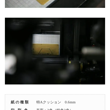
紙 の 種 類
特Aクッション 0.6mm