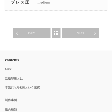
プ レ ス 圧
medium
制作事例
PREV
NEXT
contents
home
活版印刷とは
本気(マジ)名刺という選択
制作事例
紙の種類