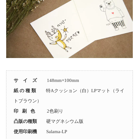
サ イ ズ
148mm×100mm
紙 の 種 類
特Aクッション（白）LPマット（ライ
トブラウン）
印 刷 色
2色刷り
凸版の種類
硬マグネシウム版
使用印刷機
Salama-LP