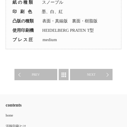
紙 の 種 類
スノーブル
印 刷 色
墨、白、紅
凸版の種類
表面・真鍮版 裏面・樹脂版
使用印刷機
HEIDELBERG PRATEN T型
プ レ ス 圧
medium
制作事例
PREV
NEXT
contents
home
活版印刷とは